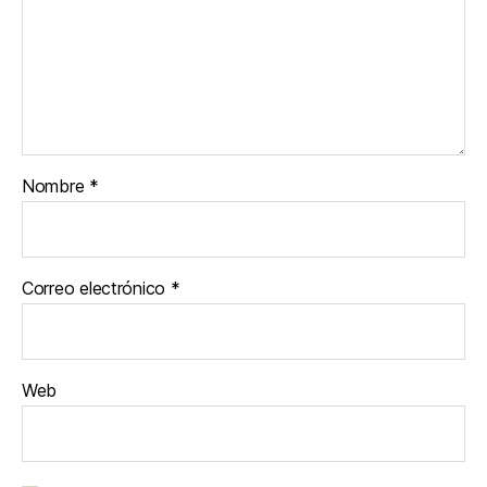
Nombre
*
Correo electrónico
*
Web