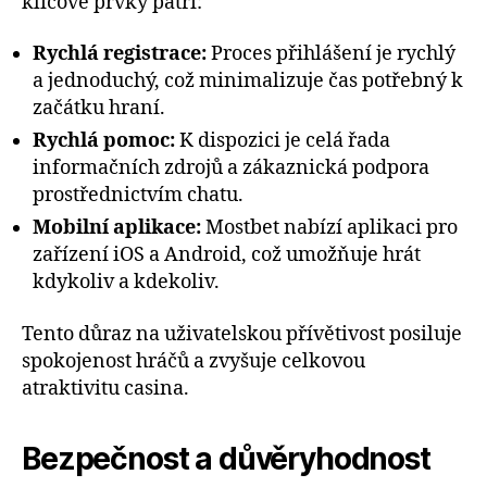
klíčové prvky patří:
Rychlá registrace:
Proces přihlášení je rychlý
a jednoduchý, což minimalizuje čas potřebný k
začátku hraní.
Rychlá pomoc:
K dispozici je celá řada
informačních zdrojů a zákaznická podpora
prostřednictvím chatu.
Mobilní aplikace:
Mostbet nabízí aplikaci pro
zařízení iOS a Android, což umožňuje hrát
kdykoliv a kdekoliv.
Tento důraz na uživatelskou přívětivost posiluje
spokojenost hráčů a zvyšuje celkovou
atraktivitu casina.
Bezpečnost a důvěryhodnost