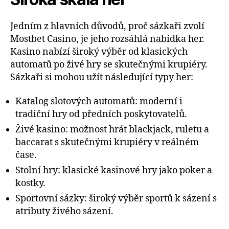
Jedním z hlavních důvodů, proč sázkaři zvolí
Mostbet Casino, je jeho rozsáhlá nabídka her.
Kasino nabízí široký výběr od klasických
automatů po živé hry se skutečnými krupiéry.
Sázkaři si mohou užít následující typy her:
Katalog slotových automatů: moderní i
tradiční hry od předních poskytovatelů.
Živé kasino: možnost hrát blackjack, ruletu a
baccarat s skutečnými krupiéry v reálném
čase.
Stolní hry: klasické kasinové hry jako poker a
kostky.
Sportovní sázky: široký výběr sportů k sázení s
atributy živého sázení.