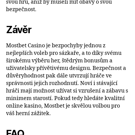
svou hru, aniž by museli mít obavy o svou
bezpečnost.
Závěr
Mostbet Casino je bezpochyby jednou z
nejlepších voleb pro sázkaře, a to díky svému
širokému výběru her, štědrým bonusům a
uživatelsky přívětivému designu. Bezpečnost a
důvěryhodnost pak dále utvrzují hráče ve
správnosti jejich rozhodnutí. Noví i stávající
hráči mají možnost užívat si vzrušení a zábavu s
minimem starostí. Pokud tedy hledáte kvalitní
online kasino, Mostbet je skvělou volbou pro
váš herní zážitek.
FAQ