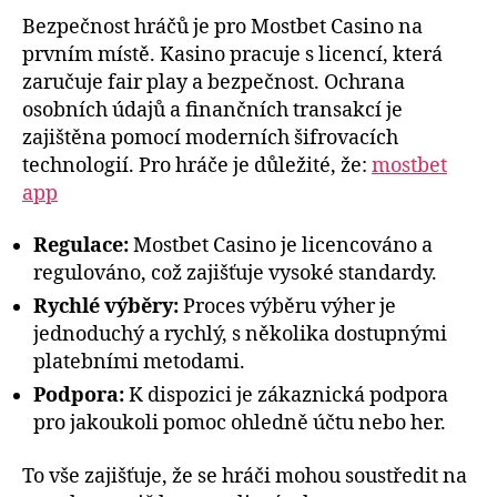
Bezpečnost hráčů je pro Mostbet Casino na
prvním místě. Kasino pracuje s licencí, která
zaručuje fair play a bezpečnost. Ochrana
osobních údajů a finančních transakcí je
zajištěna pomocí moderních šifrovacích
technologií. Pro hráče je důležité, že:
mostbet
app
Regulace:
Mostbet Casino je licencováno a
regulováno, což zajišťuje vysoké standardy.
Rychlé výběry:
Proces výběru výher je
jednoduchý a rychlý, s několika dostupnými
platebními metodami.
Podpora:
K dispozici je zákaznická podpora
pro jakoukoli pomoc ohledně účtu nebo her.
To vše zajišťuje, že se hráči mohou soustředit na