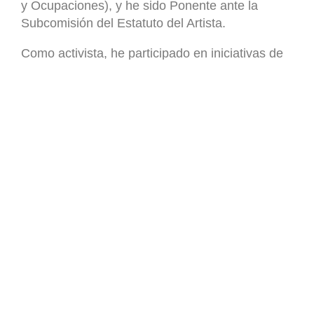
y Ocupaciones), y he sido Ponente ante la
Subcomisión del Estatuto del Artista.
Como activista, he participado en iniciativas de
fomento de aspectos clave de desempeño
profesional de los artistas escénicos
y audiovisuales: transición profesional,
educación, cualificación profesional, salud y
seguridad, enfermedades profesionales,
artes comunitarias, danza para la enfermedad
de Parkinson, percepción social de los artista y
otras muchas actividades.