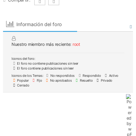
Información del foro
Nuestro miembro más reciente:
root
Iconos del foro:
El foro no contiene publicaciones sin leer
El foro contiene publicaciones sin leer
Iconos de los Temas:
No respondidos
Respondido
Activo
Popular
Fijo
No aprobados
Resuelto
Privado
Cerrado