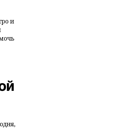
тро и
ы
омочь
ой
одня,