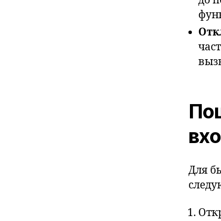
до 
фун
Отк
част
выз
Пош
вхо
Для б
следу
Откр