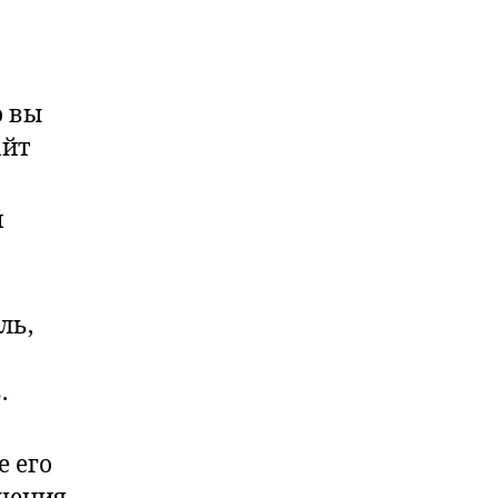
о вы
айт
й
ль,
.
 его