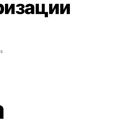
ризации
os
а