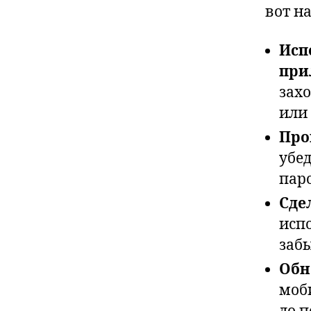
вот н
Исп
при
зах
или
Про
убед
паро
Сде
исп
заб
Обн
моб