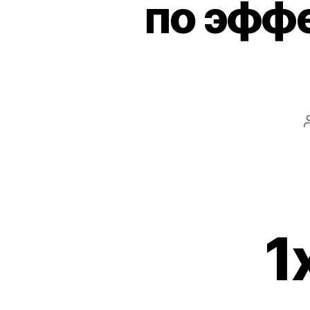
по эфф
1