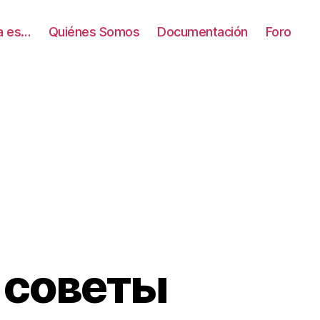
a es…
Quiénes Somos
Documentación
Foro
: советы