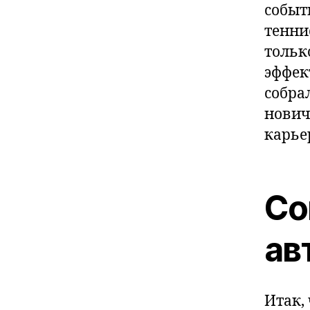
событ
тенни
тольк
эффек
собра
нович
карьер
Со
ав
Итак, 