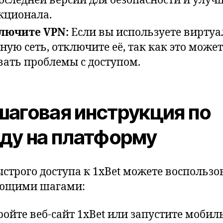
последней версии для безопасности и улу
кционала.
лючите VPN:
Если вы используете вирту
ную сеть, отключите её, так как это может
вать проблемы с доступом.
аговая инструкция по
ду на платформу
ыстрого доступа к 1xBet можете воспользо
ющими шагами:
ойте веб-сайт 1xBet или запустите мобил