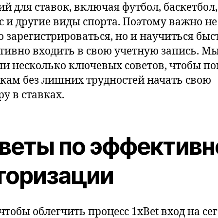
ий для ставок, включая футбол, баскетбол,
с и другие виды спорта. Поэтому важно не
о зарегистрироваться, но и научиться быс
тивно входить в свою учетную запись. М
ли несколько ключевых советов, чтобы п
кам без лишних трудностей начать свою
у в ставках.
веты по эффективн
торизации
чтобы облегчить процесс 1xBet вход на сег