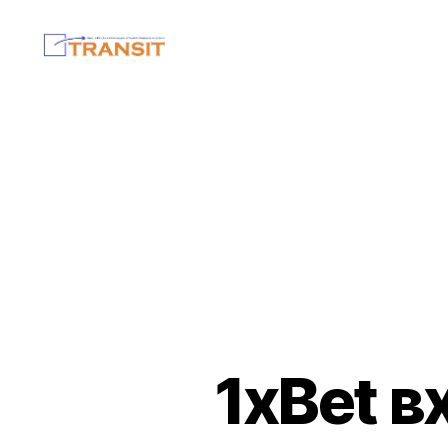
1xBet в