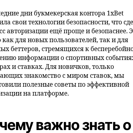
ледние дни букмекерская контора 1xBet
ила свои технологии безопасности, что сд
сс авторизации ещё проще и безопаснее. 
 как для новых пользователей, так и для
ых беттеров, стремящихся к бесперебойн
ению информации о спортивных события
рах и ставках. Для новичков, только
ающих знакомство с миром ставок, мы
товили полезные советы по эффективной
изации на платформе.
чему важно знать о