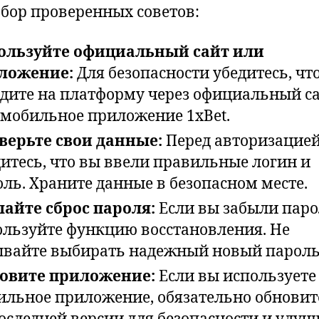
абор проверенных советов:
ользуйте официальный сайт или
ложение:
Для безопасности убедитесь, чт
одите на платформу через официальный с
 мобильное приложение 1xBet.
верьте свои данные:
Перед авторизацие
итесь, что вы ввели правильные логин и
ль. Храните данные в безопасном месте.
лайте сброс пароля:
Если вы забыли паро
ользуйте функцию восстановления. Не
ывайте выбирать надежный новый пароль
овите приложение:
Если вы используете
ильное приложение, обязательно обновите