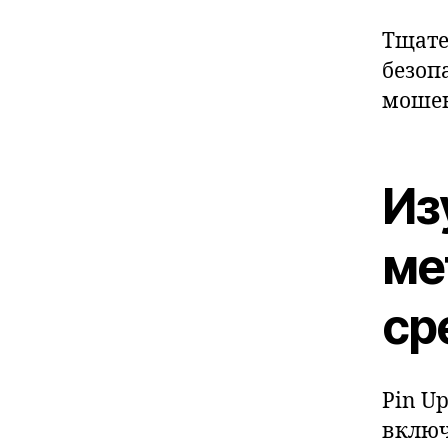
Тщате
безоп
мошен
Из
ме
ср
Pin U
включ