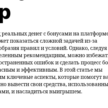
p
 реальных денег с бонусами на платформе
жет показаться сложной задачей из-за
образия правил и условий. Однако, следуя
еленным рекомендациям, можно избежат
остраненных ошибок и сделать процесс бо
асным и эффективным. В этой статье мы
им ключевые аспекты, которые помогут в
но вывести свои средства, использованны
ами, и насладиться выигрышем.