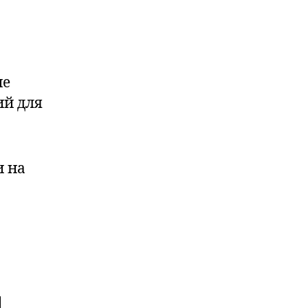
не
ий для
 на
я