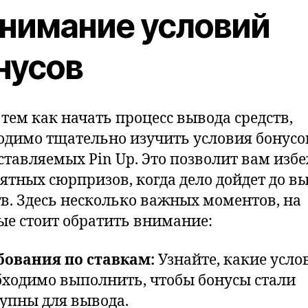
нимание условий
нусов
 тем как начать процесс вывода средств,
одимо тщательно изучить условия бонусо
ставляемых Pin Up. Это позволит вам изб
ятных сюрпризов, когда дело дойдет до в
тв. Здесь несколько важных моментов, на
ые стоит обратить внимание:
бования по ставкам:
Узнайте, какие усло
бходимо выполнить, чтобы бонусы стали
тупны для вывода.