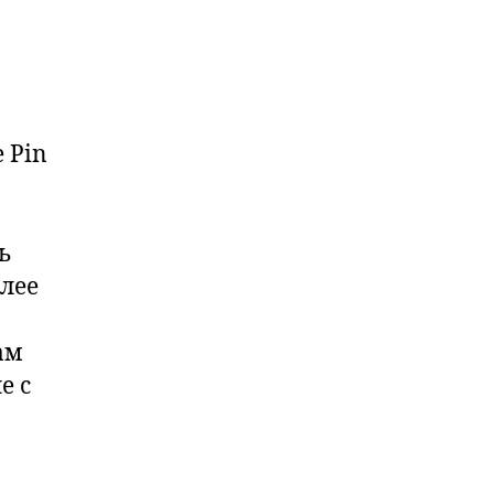
 Pin
ь
лее
ам
е с