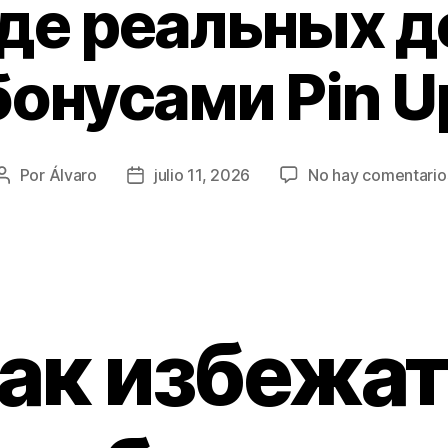
де реальных де
бонусами Pin U
Por
Álvaro
julio 11, 2026
No hay comentario
ак избежа