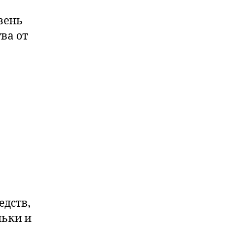
вень
ва от
едств,
льки и