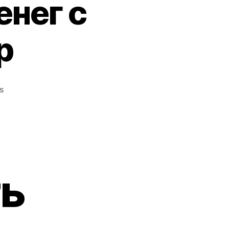
нег с
p
s
ть