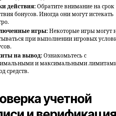
ки действия:
Обратите внимание на срок
твия бонусов. Иногда они могут истекать
ро.
люченные игры:
Некоторые игры могут 
тываться при выполнении игровых услов
сов.
иты на вывод:
Ознакомьтесь с
имальными и максимальными лимитами
д средств.
оверка учетной
писи и верификаци