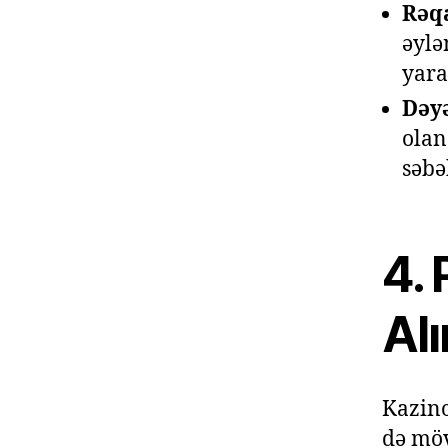
Rəqa
əylə
yara
Dəyə
olan
səbə
4.
Alı
Kazino
də möv