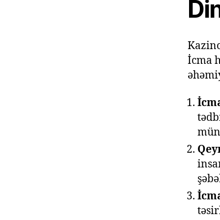
Di
Kazino
İcma h
əhəmiy
İcm
tədb
müna
Qeyr
insa
şəbə
İcma
təsi