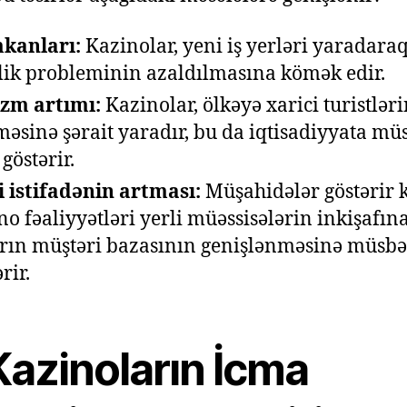
mkanları:
Kazinolar, yeni iş yerləri yaradaraq
zlik probleminin azaldılmasına kömək edir.
zm artımı:
Kazinolar, ölkəyə xarici turistləri
məsinə şərait yaradır, bu da iqtisadiyyata mü
 göstərir.
i istifadənin artması:
Müşahidələr göstərir k
no fəaliyyətləri yerli müəssisələrin inkişafın
rın müştəri bazasının genişlənməsinə müsbət
rir.
Kazinoların İcma