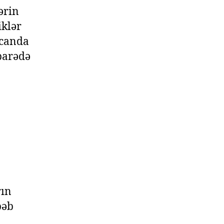
ərin
iklər
ycanda
 barədə
rın
bəb