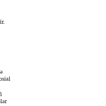
r.
ə
osial
i
ələr