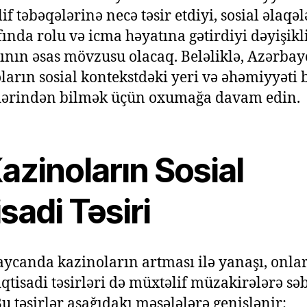
if təbəqələrinə necə təsir etdiyi, sosial əlaqəl
fında rolu və icma həyatına gətirdiyi dəyişikl
ının əsas mövzusu olacaq. Beləliklə, Azərba
ların sosial kontekstdəki yeri və əhəmiyyəti
dərindən bilmək üçün oxumağa davam edin.
Kazinoların Sosial
isadi Təsiri
ycanda kazinoların artması ilə yanaşı, onla
 iqtisadi təsirləri də müxtəlif müzakirələrə sə
Bu təsirlər aşağıdakı məsələlərə genişlənir: