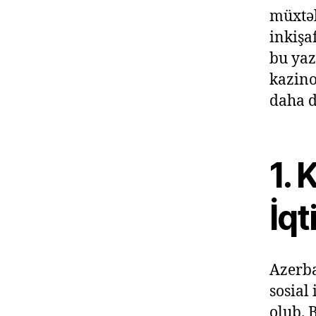
müxtəl
inkişa
bu yaz
kazino
daha 
1. 
İqt
Azerba
sosial
olub. 