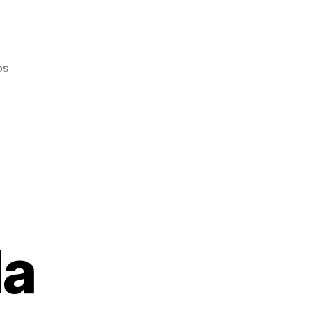
os
da