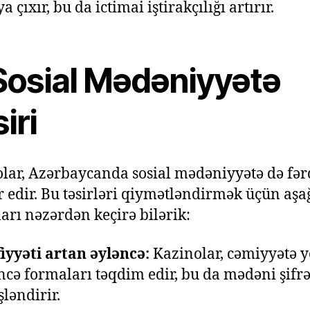
a çıxır, bu da ictimai iştirakçılığı artırır.
 Sosial Mədəniyyətə
iri
lar, Azərbaycanda sosial mədəniyyətə də fər
ər edir. Bu təsirləri qiymətləndirmək üçün aşa
ları nəzərdən keçirə bilərik:
iyyəti artan əyləncə:
Kazinolar, cəmiyyətə y
ncə formaları təqdim edir, bu da mədəni şifr
şləndirir.