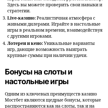
Здесь вы можете проверить свои навыки и
стратегии.
Live-казино:
Реалистичная атмосфера с
живыми дилерами. Играйте в настольные
игры в реальном времени, взаимодействуя
с другими игроками.
Лотереи и кено:
Уникальные варианты
игр, дающие возможность выиграть
крупные суммы при наличии удачи.
Бонусы на слоты и
настольные игры
Одним из ключевых преимуществ казино
Мостбет являются щедрые бонусы, которые
распространяются как на слоты, так и на