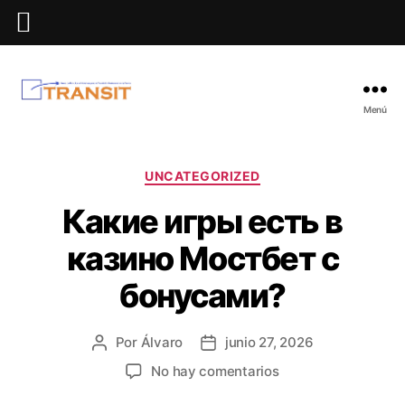
Menú
UNCATEGORIZED
Какие игры есть в
казино Мостбет с
бонусами?
Por
Álvaro
junio 27, 2026
No hay comentarios