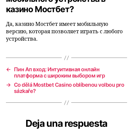
казино Мостбет?
Да, казино Мостбет имеет мобильную
версию, которая позволяет играть с любого
устройства.
←
Пин Ап вход: Интуитивная онлайн
платформа с широким выбором игр
→
Co dělá Mostbet Casino oblíbenou volbou pro
sázkaře?
Deja una respuesta