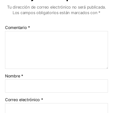
Tu dirección de correo electrónico no será publicada.
Los campos obligatorios están marcados con
*
Comentario
*
Nombre
*
Correo electrónico
*