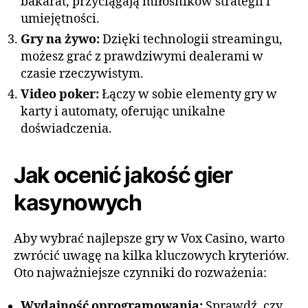
bakarat, przyciągają miłośników strategii i
umiejętności.
Gry na żywo:
Dzięki technologii streamingu,
możesz grać z prawdziwymi dealerami w
czasie rzeczywistym.
Video poker:
Łączy w sobie elementy gry w
karty i automaty, oferując unikalne
doświadczenia.
Jak ocenić jakość gier
kasynowych
Aby wybrać najlepsze gry w Vox Casino, warto
zwrócić uwagę na kilka kluczowych kryteriów.
Oto najważniejsze czynniki do rozważenia:
Wydajność oprogramowania:
Sprawdź, czy