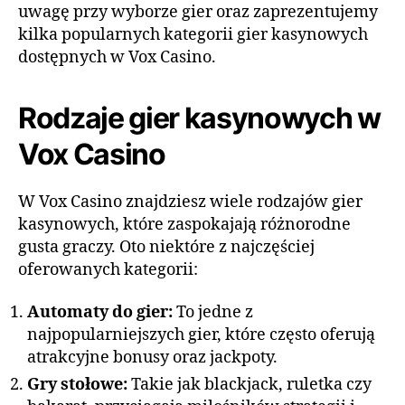
uwagę przy wyborze gier oraz zaprezentujemy
kilka popularnych kategorii gier kasynowych
dostępnych w Vox Casino.
Rodzaje gier kasynowych w
Vox Casino
W Vox Casino znajdziesz wiele rodzajów gier
kasynowych, które zaspokajają różnorodne
gusta graczy. Oto niektóre z najczęściej
oferowanych kategorii:
Automaty do gier:
To jedne z
najpopularniejszych gier, które często oferują
atrakcyjne bonusy oraz jackpoty.
Gry stołowe:
Takie jak blackjack, ruletka czy