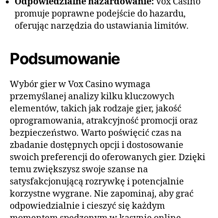
Odpowiedzialne hazardowanie:
Vox Casino
promuje poprawne podejście do hazardu,
oferując narzędzia do ustawiania limitów.
Podsumowanie
Wybór gier w Vox Casino wymaga
przemyślanej analizy kilku kluczowych
elementów, takich jak rodzaje gier, jakość
oprogramowania, atrakcyjność promocji oraz
bezpieczeństwo. Warto poświęcić czas na
zbadanie dostępnych opcji i dostosowanie
swoich preferencji do oferowanych gier. Dzięki
temu zwiększysz swoje szanse na
satysfakcjonującą rozrywkę i potencjalnie
korzystne wygrane. Nie zapominaj, aby grać
odpowiedzialnie i cieszyć się każdym