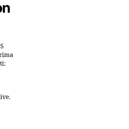
on
MS
prima
ti:
a
ive.