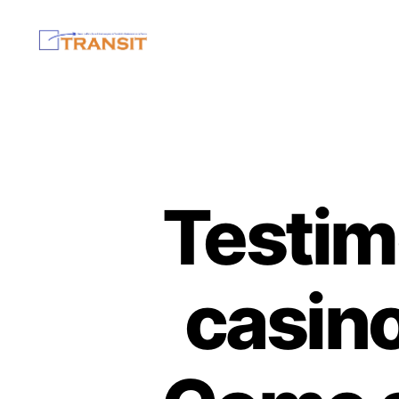
Testimo
casin