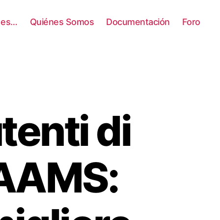
a es…
Quiénes Somos
Documentación
Foro
tenti di
 AAMS: