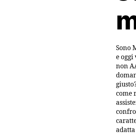
m
Sono M
e oggi 
non AA
domand
giusto?
come r
assist
confro
caratt
adatta