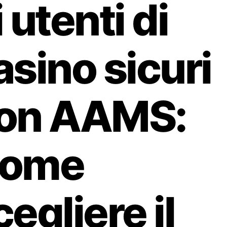
i utenti di
asino sicuri
on AAMS:
ome
cegliere il