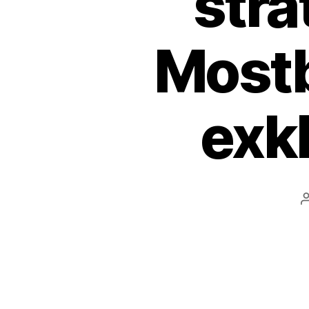
stra
Mostb
exk