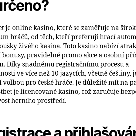
 určeno?
t je online kasino, které se zaměřuje na širo
um hráčů, od těch, kteří preferují hrací autom
oušky živého kasina. Toto kasino nabízí atrak
í bonusy, pravidelné promo akce a osobní pří
. Díky snadnému registračnímu procesu a
nosti ve více než 10 jazycích, včetně češtiny, j
í volbou pro české hráče. Je důležité mít na p
tbet je licencované kasino, což zaručuje bezp
vost herního prostředí.
istrace a přihlašová