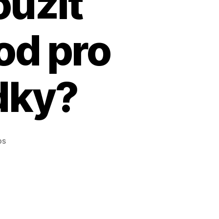
oužít
od pro
dky?
os