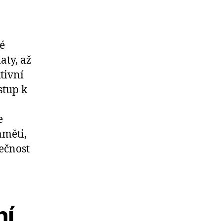
ké
aty, až
tivní
stup k
e
aměti,
ečnost
ní