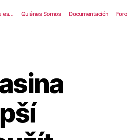
a es…
Quiénes Somos
Documentación
Foro
asina
pší