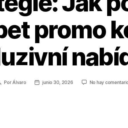
tegie: Jak p
et promo k
luzivní nabí
Por
Álvaro
junio 30, 2026
No hay comentari