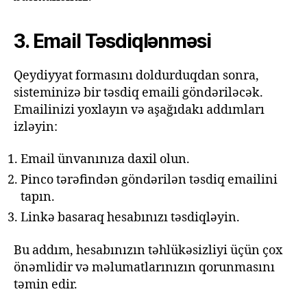
3. Email Təsdiqlənməsi
Qeydiyyat formasını doldurduqdan sonra,
sisteminizə bir təsdiq emaili göndəriləcək.
Emailinizi yoxlayın və aşağıdakı addımları
izləyin:
Email ünvanınıza daxil olun.
Pinco tərəfindən göndərilən təsdiq emailini
tapın.
Linkə basaraq hesabınızı təsdiqləyin.
Bu addım, hesabınızın təhlükəsizliyi üçün çox
önəmlidir və məlumatlarınızın qorunmasını
təmin edir.