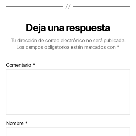
Deja una respuesta
Tu dirección de correo electrónico no será publicada.
Los campos obligatorios están marcados con
*
Comentario
*
Nombre
*