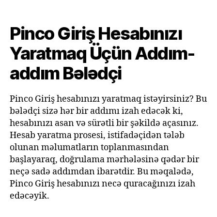
Pinco Giriş Hesabınızı
Yaratmaq Üçün Addım-
addım Bələdçi
Pinco Giriş hesabınızı yaratmaq istəyirsiniz? Bu
bələdçi sizə hər bir addımı izah edəcək ki,
hesabınızı asan və sürətli bir şəkildə açasınız.
Hesab yaratma prosesi, istifadəçidən tələb
olunan məlumatların toplanmasından
başlayaraq, doğrulama mərhələsinə qədər bir
neçə sadə addımdan ibarətdir. Bu məqalədə,
Pinco Giriş hesabınızı necə quracağınızı izah
edəcəyik.