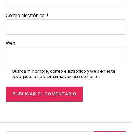
Correo electrónico
*
Web
Guarda mi nombre, correo electrónico y web en este
navegador para la próxima vez que comente.