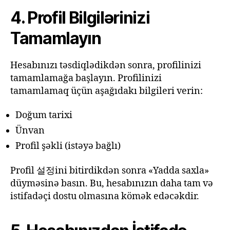
4. Profil Bilgilərinizi
Tamamlayın
Hesabınızı təsdiqlədikdən sonra, profilinizi
tamamlamağa başlayın. Profilinizi
tamamlamaq üçün aşağıdakı bilgileri verin:
Doğum tarixi
Ünvan
Profil şəkli (istəyə bağlı)
Profil 설정ini bitirdikdən sonra «Yadda saxla»
düyməsinə basın. Bu, hesabınızın daha tam və
istifadəçi dostu olmasına kömək edəcəkdir.