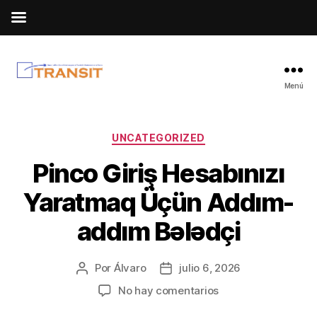
Menú
UNCATEGORIZED
Pinco Giriş Hesabınızı
Yaratmaq Üçün Addım-
addım Bələdçi
Por
Álvaro
julio 6, 2026
No hay comentarios