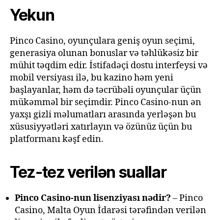
Yekun
Pinco Casino, oyunçulara geniş oyun seçimi,
generasiya olunan bonuslar və təhlükəsiz bir
mühit təqdim edir. İstifadəçi dostu interfeysi və
mobil versiyası ilə, bu kazino həm yeni
başlayanlar, həm də təcrübəli oyunçular üçün
mükəmməl bir seçimdir. Pinco Casino-nun ən
yaxşı gizli məlumatları arasında yerləşən bu
xüsusiyyətləri xatırlayın və özünüz üçün bu
platformanı kəşf edin.
Tez-tez verilən suallar
Pinco Casino-nun lisenziyası nədir?
– Pinco
Casino, Malta Oyun İdarəsi tərəfindən verilən