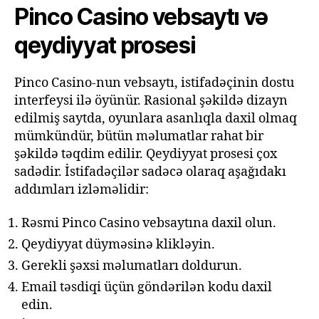
Pinco Casino vebsaytı və
qeydiyyat prosesi
Pinco Casino-nun vebsaytı, istifadəçinin dostu
interfeysi ilə öyünür. Rasional şəkildə dizayn
edilmiş saytda, oyunlara asanlıqla daxil olmaq
mümkündür, bütün məlumatlar rahat bir
şəkildə təqdim edilir. Qeydiyyat prosesi çox
sadədir. İstifadəçilər sadəcə olaraq aşağıdakı
addımları izləməlidir:
Rəsmi Pinco Casino vebsaytına daxil olun.
Qeydiyyat düyməsinə klikləyin.
Gerekli şəxsi məlumatları doldurun.
Email təsdiqi üçün göndərilən kodu daxil
edin.