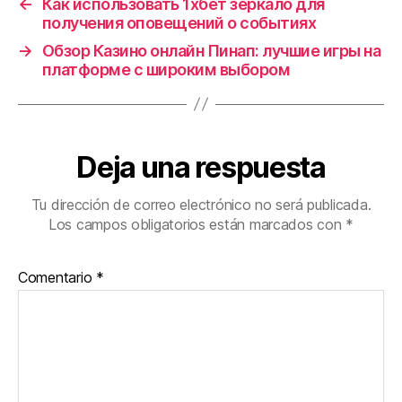
←
Как использовать 1хбет зеркало для
получения оповещений о событиях
→
Обзор Казино онлайн Пинап: лучшие игры на
платформе с широким выбором
Deja una respuesta
Tu dirección de correo electrónico no será publicada.
Los campos obligatorios están marcados con
*
Comentario
*