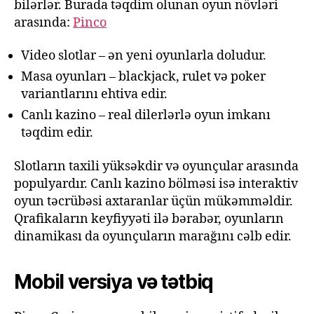
bilərlər. Burada təqdim olunan oyun növləri
arasında:
Pinco
Video slotlar – ən yeni oyunlarla doludur.
Masa oyunları – blackjack, rulet və poker
variantlarını ehtiva edir.
Canlı kazino – real dilerlərlə oyun imkanı
təqdim edir.
Slotların taxili yüksəkdir və oyunçular arasında
populyardır. Canlı kazino bölməsi isə interaktiv
oyun təcrübəsi axtaranlar üçün mükəmməldir.
Qrafikaların keyfiyyəti ilə bərabər, oyunların
dinamikası da oyunçuların marağını cəlb edir.
Mobil versiya və tətbiq