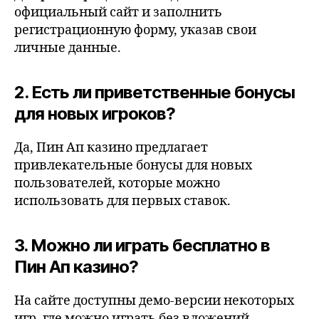
официальный сайт и заполнить
регистрационную форму, указав свои
личные данные.
2. Есть ли приветственные бонусы
для новых игроков?
Да, Пин Ап казино предлагает
привлекательные бонусы для новых
пользователей, которые можно
использовать для первых ставок.
3. Можно ли играть бесплатно в
Пин Ап казино?
На сайте доступны демо-версии некоторых
игр, где можно играть без вложений.