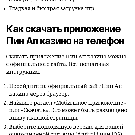
Гладкая и быстрая загрузка игр.
Как скачать приложение
Пин Ап казино на телефон
Скачать приложение Пин Ап казино можно
с официального сайта. Вот пошаговая
инструкция:
Перейдите на официальный сайт Пин Ап
казино через браузер.
Найдите раздел «Мобильное приложение»
или «Скачать». Это может быть размещено
внизу главной страницы.
Выберите подходящую версию для вашей
операционной системы (Android или iOS).