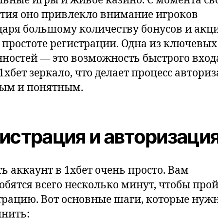
льные игры и живое казино. С момента св
тия оно привлекло внимание игроков
даря большому количеству бонусов и акци
 простоте регистрации. Одна из ключевых
нностей — это возможность быстрого вход
 1хбет зеркало, что делает процесс автори
ым и понятным.
истрация и авторизаци
ть аккаунт в 1хбет очень просто. Вам
обятся всего несколько минут, чтобы про
трацию. Вот основные шаги, которые нуж
нить: