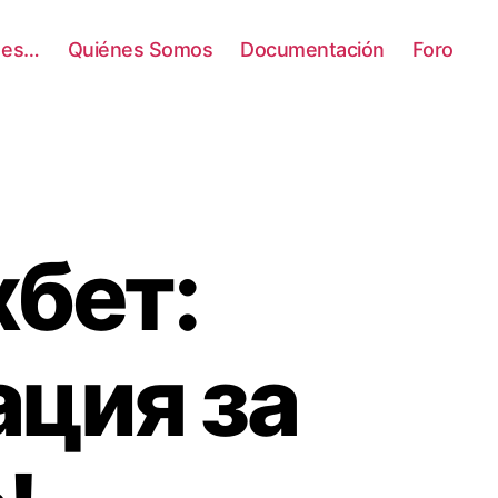
a es…
Quiénes Somos
Documentación
Foro
хбет:
ция за