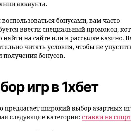
ании аккаунта.
 воспользоваться бонусами, вам часто
буется ввести специальный промокод, ко
 найти на сайте или в рассылке казино. 
тельно читать условия, чтобы не упустит
и получения бонусов.
бор игр в 1хбет
о предлагает широкий выбор азартных иг
ая следующие категории:
ставки на спорт