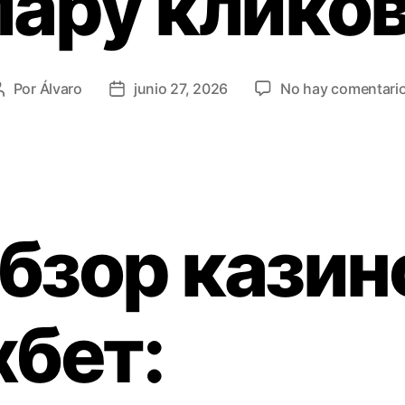
пару кликов
Por
Álvaro
junio 27, 2026
No hay comentari
бзор казин
хбет: