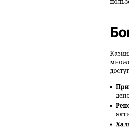
польз
Бо
Казин
множе
досту
При
депо
Реп
акт
Хал