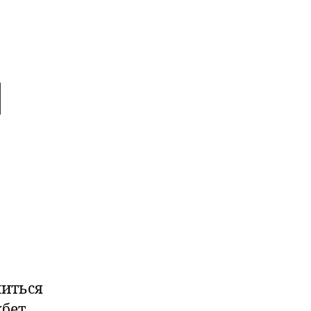
я
литься
бет.