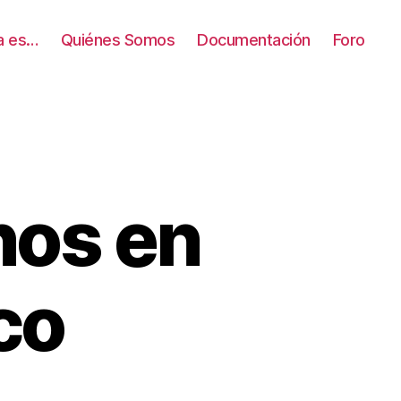
a es…
Quiénes Somos
Documentación
Foro
nos en
co