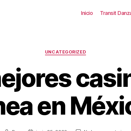
Inicio
Transit Danz
UNCATEGORIZED
ejores casi
ínea en Méxi