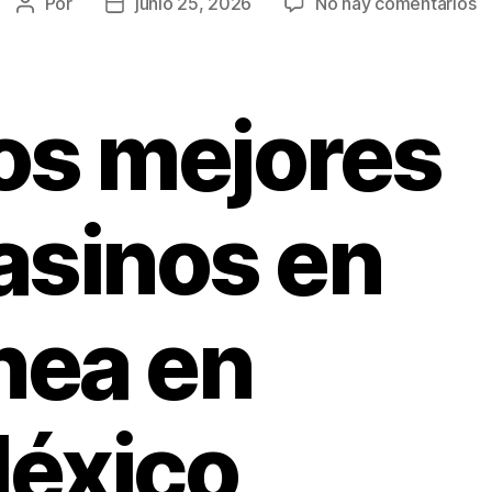
Por
junio 25, 2026
No hay comentarios
os mejores
asinos en
ínea en
éxico