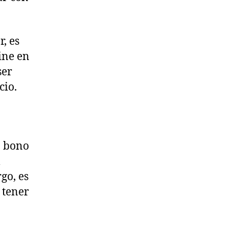
, es
ine en
ser
cio.
n bono
l
go, es
 tener