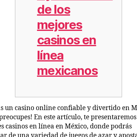
de los
mejores
casinos en
línea
mexicanos
s un casino online confiable y divertido en 
 preocupes! En este artículo, te presentaremos
s casinos en línea en México, donde podrás
tar de una variedad de juegos de azar y apost