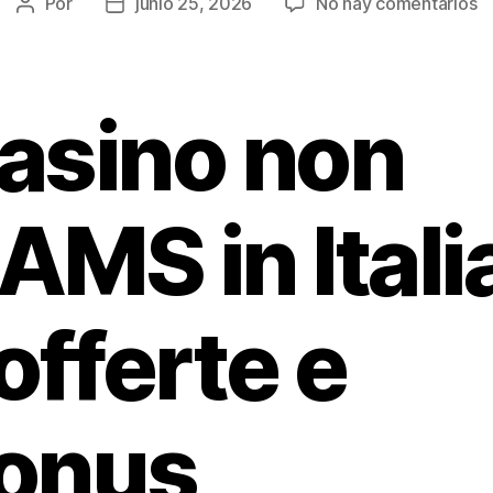
Por
junio 25, 2026
No hay comentarios
asino non
AMS in Itali
 offerte e
onus