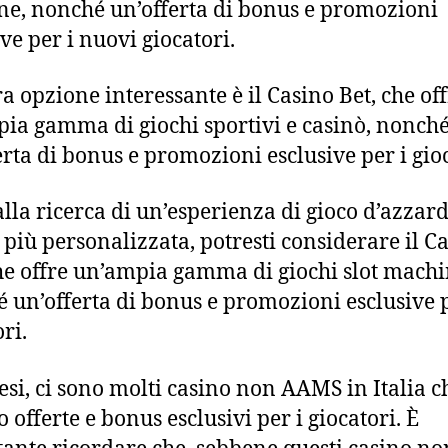
e, nonché un’offerta di bonus e promozioni
ve per i nuovi giocatori.
ra opzione interessante è il Casino Bet, che of
ia gamma di giochi sportivi e casinò, nonch
erta di bonus e promozioni esclusive per i gioc
 alla ricerca di un’esperienza di gioco d’azzar
 più personalizzata, potresti considerare il C
che offre un’ampia gamma di giochi slot machi
 un’offerta di bonus e promozioni esclusive p
ri.
tesi, ci sono molti casino non AAMS in Italia c
 offerte e bonus esclusivi per i giocatori. È