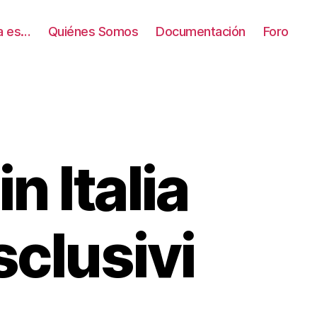
a es…
Quiénes Somos
Documentación
Foro
 Italia
sclusivi