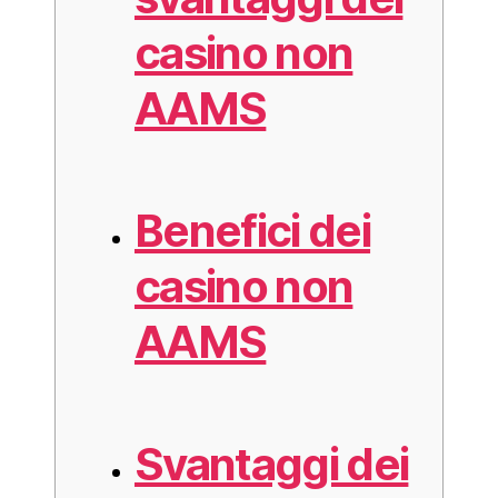
casino non
AAMS
Benefici dei
casino non
AAMS
Svantaggi dei