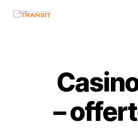
Casino
– offer