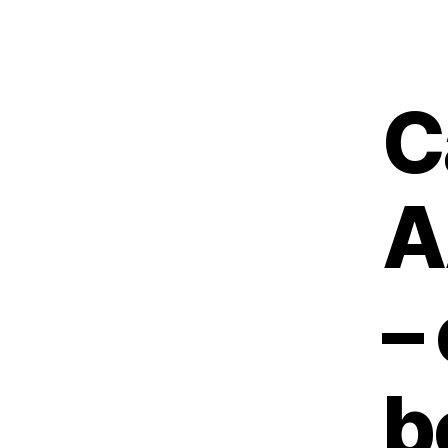
C
A
–
b