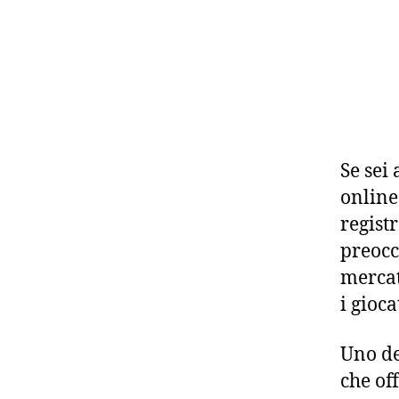
Se sei
online
regist
preocc
mercat
i gioca
Uno d
che of