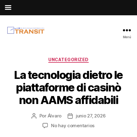
Menú
UNCATEGORIZED
La tecnologia dietro le
piattaforme di casinò
non AAMS affidabili
Por
Álvaro
junio 27, 2026
No hay comentarios