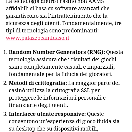
La tecnologia dietro i casinò non AAMS
affidabili si basa su software avanzati che
garantiscono sia l’intrattenimento che la
sicurezza degli utenti. Fondamentalmente, tre
tipi di tecnologia sono predominanti:
www.palazzocambiaso.it
Random Number Generators (RNG):
Questa
tecnologia assicura che i risultati dei giochi
siano completamente casuali e imparziali,
fondamentale per la fiducia dei giocatori.
Metodi di crittografia:
La maggior parte dei
casinò utilizza la crittografia SSL per
proteggere le informazioni personali e
finanziarie degli utenti.
Interfacce utente responsive:
Queste
consentono un’esperienza di gioco fluida sia
su desktop che su dispositivi mobili,