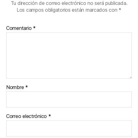
Tu dirección de correo electrónico no será publicada.
Los campos obligatorios están marcados con
*
Comentario
*
Nombre
*
Correo electrónico
*