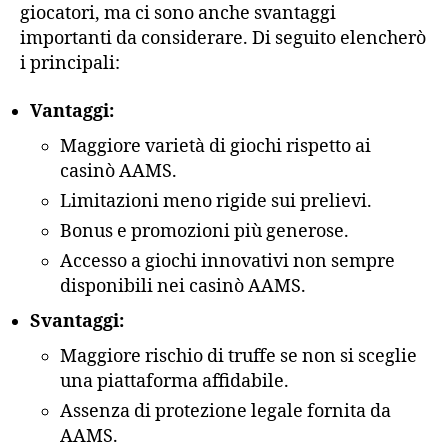
giocatori, ma ci sono anche svantaggi
importanti da considerare. Di seguito elencherò
i principali:
Vantaggi:
Maggiore varietà di giochi rispetto ai
casinò AAMS.
Limitazioni meno rigide sui prelievi.
Bonus e promozioni più generose.
Accesso a giochi innovativi non sempre
disponibili nei casinò AAMS.
Svantaggi:
Maggiore rischio di truffe se non si sceglie
una piattaforma affidabile.
Assenza di protezione legale fornita da
AAMS.