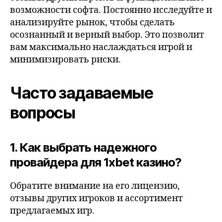
возможности софта. Постоянно исследуйте и
анализируйте рынок, чтобы сделать
осознанный и верный выбор. Это позволит
вам максимально наслаждаться игрой и
минимизировать риски.
Часто задаваемые
вопросы
1. Как выбрать надежного
провайдера для 1xbet казино?
Обратите внимание на его лицензию,
отзывы других игроков и ассортимент
предлагаемых игр.