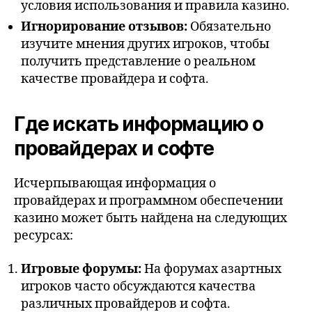
условия использования и правила казино.
Игнорирование отзывов:
Обязательно
изучите мнения других игроков, чтобы
получить представление о реальном
качестве провайдера и софта.
Где искать информацию о
провайдерах и софте
Исчерпывающая информация о
провайдерах и программном обеспечении
казино может быть найдена на следующих
ресурсах:
Игровые форумы:
На форумах азартных
игроков часто обсуждаются качества
различных провайдеров и софта.