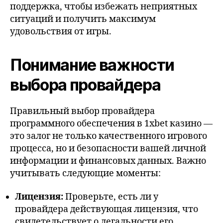
поддержка, чтобы избежать неприятных
ситуаций и получить максимум
удовольствия от игры.
Понимание важности
выбора провайдера
Правильный выбор провайдера
программного обеспечения в 1xbet казино —
это залог не только качественного игрового
процесса, но и безопасности вашей личной
информации и финансовых данных. Важно
учитывать следующие моменты:
Лицензия:
Проверьте, есть ли у
провайдера действующая лицензия, что
свидетельствует о легальности его