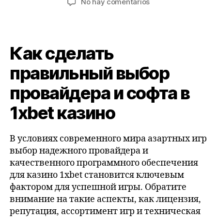
No hay comentarios
Как сделать
правильный выбор
провайдера и софта в
1xbet казино
В условиях современного мира азартных игр
выбор надежного провайдера и
качественного программного обеспечения
для казино 1xbet становится ключевым
фактором для успешной игры. Обратите
внимание на такие аспекты, как лицензия,
репутация, ассортимент игр и техническая