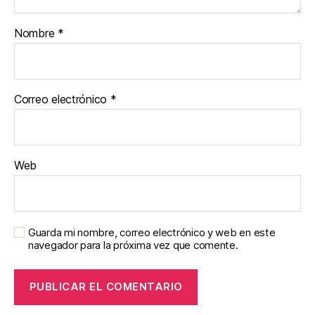
Nombre
*
Correo electrónico
*
Web
Guarda mi nombre, correo electrónico y web en este
navegador para la próxima vez que comente.