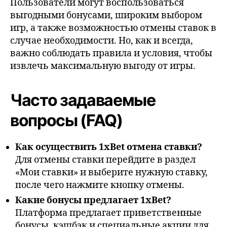
Пользователи могут воспользоваться
выгодными бонусами, широким выбором
игр, а также возможностью отмены ставок в
случае необходимости. Но, как и всегда,
важно соблюдать правила и условия, чтобы
извлечь максимальную выгоду от игры.
Часто задаваемые
вопросы (FAQ)
Как осуществить 1xBet отмена ставки?
Для отмены ставки перейдите в раздел
«Мои ставки» и выберите нужную ставку,
после чего нажмите кнопку отмены.
Какие бонусы предлагает 1xBet?
Платформа предлагает приветственные
бонусы, кэшбэк и специальные акции для