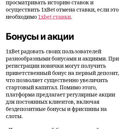
просматривать историю ставок и
осуществить 1xBet отмена ставки, если это
необходимо
1xbet ставки
.
Бонусы и акции
1xBet радовать своих пользователей
разнообразными бонусами и акциями. При
регистрации новички могут получить
приветственный бонус на первый депозит,
что позволяет существенно увеличить
стартовый капитал. Помимо этого,
платформа предлагает регулярные акции
для постоянных клиентов, включая
бездепозитные бонусы и фриспины на
слоты.