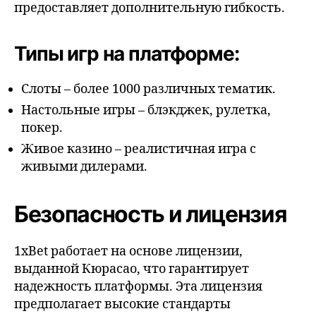
предоставляет дополнительную гибкость.
Типы игр на платформе:
Слоты – более 1000 различных тематик.
Настольные игры – блэкджек, рулетка,
покер.
Живое казино – реалистичная игра с
живыми дилерами.
Безопасность и лицензия
1xBet работает на основе лицензии,
выданной Кюрасао, что гарантирует
надежность платформы. Эта лицензия
предполагает высокие стандарты