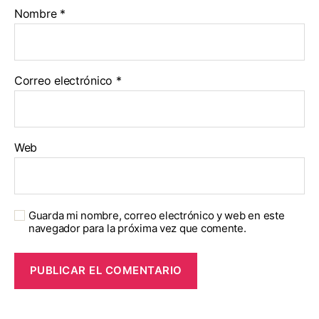
Nombre
*
Correo electrónico
*
Web
Guarda mi nombre, correo electrónico y web en este
navegador para la próxima vez que comente.