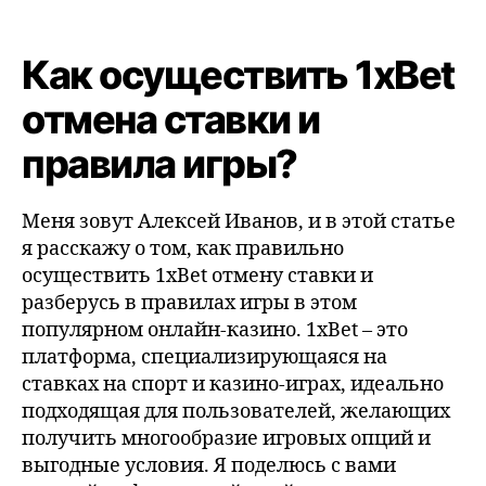
Как осуществить 1xBet
отмена ставки и
правила игры?
Меня зовут Алексей Иванов, и в этой статье
я расскажу о том, как правильно
осуществить 1xBet отмену ставки и
разберусь в правилах игры в этом
популярном онлайн-казино. 1xBet – это
платформа, специализирующаяся на
ставках на спорт и казино-играх, идеально
подходящая для пользователей, желающих
получить многообразие игровых опций и
выгодные условия. Я поделюсь с вами