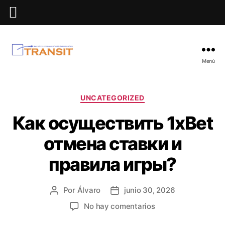
Menú
UNCATEGORIZED
Как осуществить 1xBet
отмена ставки и
правила игры?
Por
Álvaro
junio 30, 2026
No hay comentarios