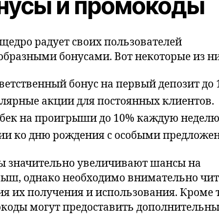
нусы и промокоды
 щедро радует своих пользователей
образными бонусами. Вот некоторые из ни
ветственный бонус на первый депозит до 
улярные акции для постоянных клиентов.
бек на проигрыши до 10% каждую неделю
ии ко дню рождения с особыми предложе
ы значительно увеличивают шансы на
ыш, однако необходимо внимательно чит
ия их получения и использования. Кроме т
коды могут предоставить дополнительны