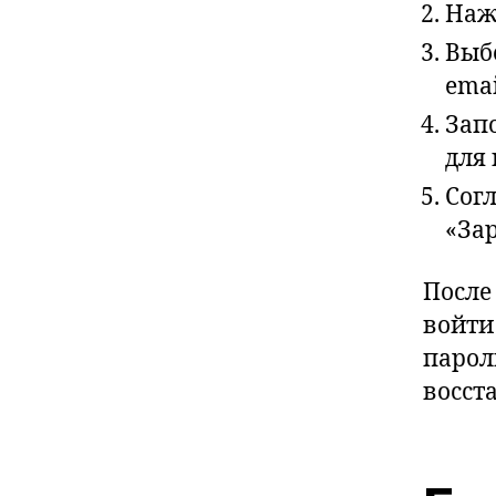
Наж
Выбе
emai
Зап
для 
Сог
«За
После
войти
парол
восст