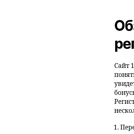
Об
ре
Сайт 
понят
увиде
бонус
Регис
неско
Пер