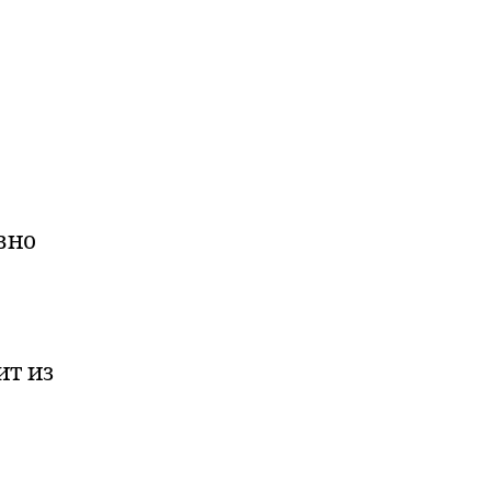
вно
ит из