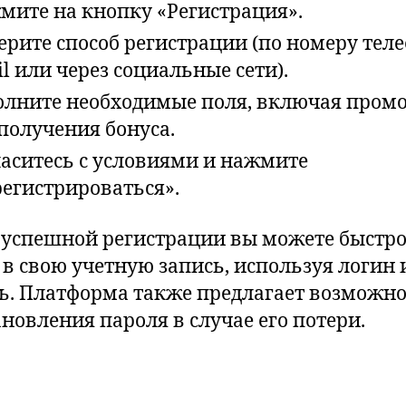
мите на кнопку «Регистрация».
рите способ регистрации (по номеру теле
l или через социальные сети).
олните необходимые поля, включая пром
получения бонуса.
ласитесь с условиями и нажмите
регистрироваться».
 успешной регистрации вы можете быстр
 в свою учетную запись, используя логин 
ь. Платформа также предлагает возможно
ановления пароля в случае его потери.