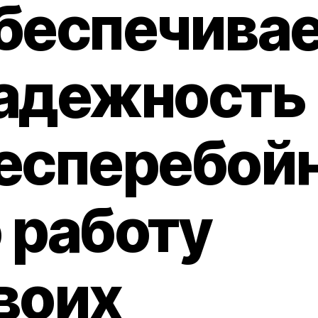
беспечива
адежность 
есперебой
 работу
воих