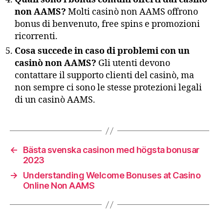
non AAMS?
Molti casinò non AAMS offrono
bonus di benvenuto, free spins e promozioni
ricorrenti.
Cosa succede in caso di problemi con un
casinò non AAMS?
Gli utenti devono
contattare il supporto clienti del casinò, ma
non sempre ci sono le stesse protezioni legali
di un casinò AAMS.
←
Bästa svenska casinon med högsta bonusar
2023
→
Understanding Welcome Bonuses at Casino
Online Non AAMS