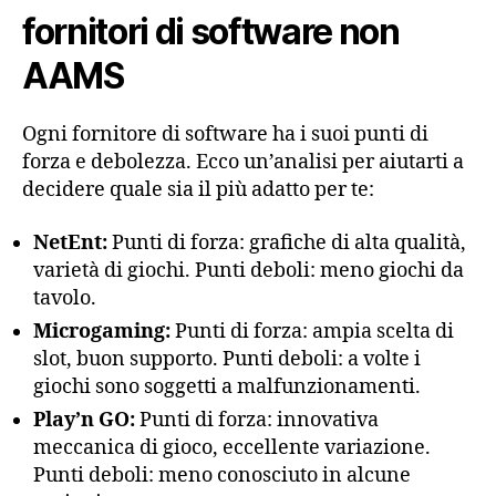
fornitori di software non
AAMS
Ogni fornitore di software ha i suoi punti di
forza e debolezza. Ecco un’analisi per aiutarti a
decidere quale sia il più adatto per te:
NetEnt:
Punti di forza: grafiche di alta qualità,
varietà di giochi. Punti deboli: meno giochi da
tavolo.
Microgaming:
Punti di forza: ampia scelta di
slot, buon supporto. Punti deboli: a volte i
giochi sono soggetti a malfunzionamenti.
Play’n GO:
Punti di forza: innovativa
meccanica di gioco, eccellente variazione.
Punti deboli: meno conosciuto in alcune