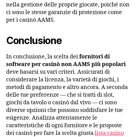
nella gestione delle proprie giocate, poiché non
ci sono le stesse garanzie di protezione come
per i casinò AAMS.
Conclusione
In conclusione, la scelta dei
fornitori di
software per casinò non AAMS più popolari
deve basarsi su vari criteri. Assicurati di
considerare la licenza, la varietà di giochi, i
metodi di pagamento e altro ancora. A seconda
delle tue preferenze — che si tratti di slot,
giochi da tavolo o casinò dal vivo — ci sono
diverse opzioni che possono soddisfare le tue
esigenze. Analizza attentamente le
caratteristiche di ogni fornitore e le proposte
dei casinò per fare la scelta giusta
lista casino