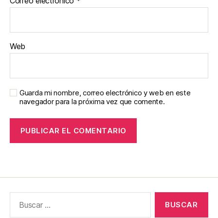
Correo electrónico
*
Web
Guarda mi nombre, correo electrónico y web en este
navegador para la próxima vez que comente.