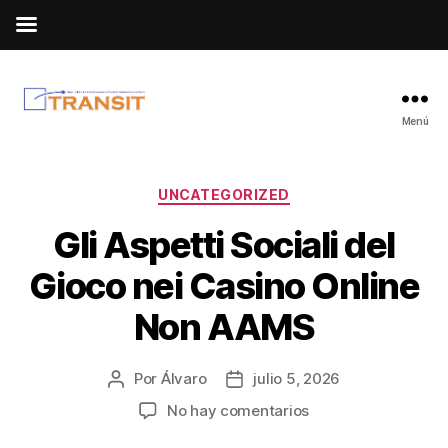
Menú
UNCATEGORIZED
Gli Aspetti Sociali del
Gioco nei Casino Online
Non AAMS
Por
Álvaro
julio 5, 2026
No hay comentarios