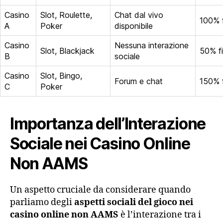
Casino
Slot, Roulette,
Chat dal vivo
100% 
A
Poker
disponibile
Casino
Nessuna interazione
Slot, Blackjack
50% f
B
sociale
Casino
Slot, Bingo,
Forum e chat
150% 
C
Poker
Importanza dell’Interazione
Sociale nei Casino Online
Non AAMS
Un aspetto cruciale da considerare quando
parliamo degli
aspetti sociali del gioco nei
casino online non AAMS
è l’interazione tra i