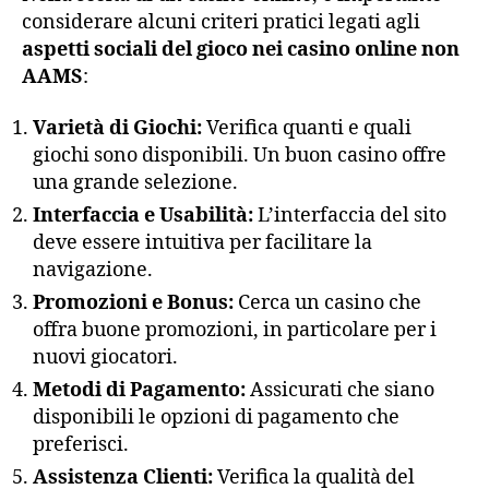
considerare alcuni criteri pratici legati agli
aspetti sociali del gioco nei casino online non
AAMS
:
Varietà di Giochi:
Verifica quanti e quali
giochi sono disponibili. Un buon casino offre
una grande selezione.
Interfaccia e Usabilità:
L’interfaccia del sito
deve essere intuitiva per facilitare la
navigazione.
Promozioni e Bonus:
Cerca un casino che
offra buone promozioni, in particolare per i
nuovi giocatori.
Metodi di Pagamento:
Assicurati che siano
disponibili le opzioni di pagamento che
preferisci.
Assistenza Clienti:
Verifica la qualità del