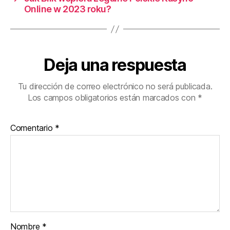
Online w 2023 roku?
Deja una respuesta
Tu dirección de correo electrónico no será publicada.
Los campos obligatorios están marcados con
*
Comentario
*
Nombre
*