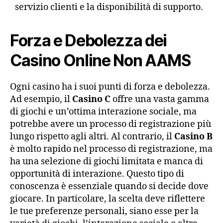
servizio clienti e la disponibilità di supporto.
Forza e Debolezza dei
Casino Online Non AAMS
Ogni casino ha i suoi punti di forza e debolezza.
Ad esempio, il
Casino C
offre una vasta gamma
di giochi e un’ottima interazione sociale, ma
potrebbe avere un processo di registrazione più
lungo rispetto agli altri. Al contrario, il
Casino B
è molto rapido nel processo di registrazione, ma
ha una selezione di giochi limitata e manca di
opportunità di interazione. Questo tipo di
conoscenza è essenziale quando si decide dove
giocare. In particolare, la scelta deve riflettere
le tue preferenze personali, siano esse per la