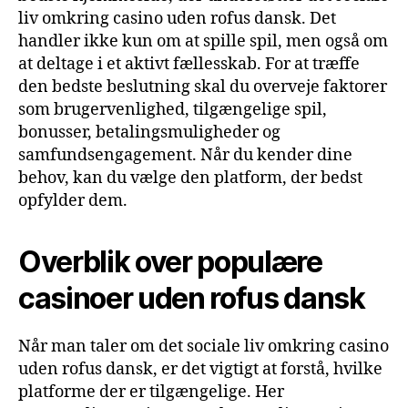
liv omkring casino uden rofus dansk. Det
handler ikke kun om at spille spil, men også om
at deltage i et aktivt fællesskab. For at træffe
den bedste beslutning skal du overveje faktorer
som brugervenlighed, tilgængelige spil,
bonusser, betalingsmuligheder og
samfundsengagement. Når du kender dine
behov, kan du vælge den platform, der bedst
opfylder dem.
Overblik over populære
casinoer uden rofus dansk
Når man taler om det sociale liv omkring casino
uden rofus dansk, er det vigtigt at forstå, hvilke
platforme der er tilgængelige. Her