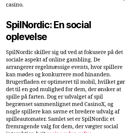
casino.
SpilNordic: En social
oplevelse
SpilNordic skiller sig ud ved at fokusere på det
sociale aspekt af online gambling. De
arrangerer regelmæssige events, hvor spillere
kan mødes og konkurrere mod hinanden.
Brugerfladen er optimeret til mobil, hvilket gør
det til en god mulighed for dem, der ønsker at
spille på farten. Dog er udvalget af spil
begrænset sammenlignet med CasinoX, og
nogle spillere kan savne et bredere udvalg af
spilleautomater. Samlet set er SpilNordic et
fremragende valg for dem, der vægter social