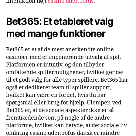
interaktion højt
casino uden rofus
.
Bet365: Et etableret valg
med mange funktioner
Bet365 er et af de mest anerkendte online
casinoer med et imponerende udvalg af spil.
Platformen er intuitiv, og den tilbyder
omfattende spillermuligheder, hvilket gør det
til et godt valg for alle typer spillere. Bet365 har
også et dedikeret team til spiller support,
hvilket kan være en fordel, hvis du har
spørgsmål eller brug for hjælp. Ulempen ved
Bet365 er, at de sociale aspekter ikke er så
fremtrædende som på nogle af de andre
platforme, hvilket kan betyde, at det sociale liv
omkring casino uden rofus dansk er mindre