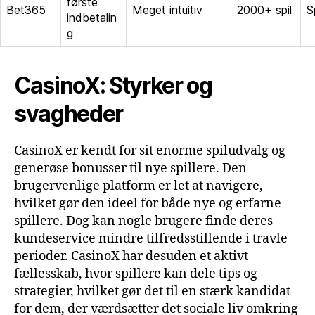
første
Bet365
Meget intuitiv
2000+ spil
S
indbetalin
g
CasinoX: Styrker og
svagheder
CasinoX er kendt for sit enorme spiludvalg og
generøse bonusser til nye spillere. Den
brugervenlige platform er let at navigere,
hvilket gør den ideel for både nye og erfarne
spillere. Dog kan nogle brugere finde deres
kundeservice mindre tilfredsstillende i travle
perioder. CasinoX har desuden et aktivt
fællesskab, hvor spillere kan dele tips og
strategier, hvilket gør det til en stærk kandidat
for dem, der værdsætter det sociale liv omkring