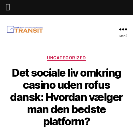
Menú
UNCATEGORIZED
Det sociale liv omkring
casino uden rofus
dansk: Hvordan vælger
man den bedste
platform?