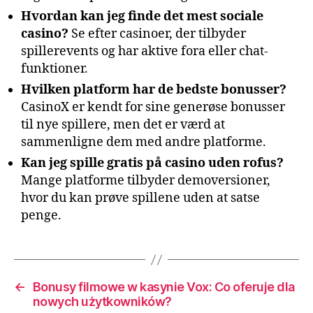
Hvordan kan jeg finde det mest sociale
casino?
Se efter casinoer, der tilbyder
spillerevents og har aktive fora eller chat-
funktioner.
Hvilken platform har de bedste bonusser?
CasinoX er kendt for sine generøse bonusser
til nye spillere, men det er værd at
sammenligne dem med andre platforme.
Kan jeg spille gratis på casino uden rofus?
Mange platforme tilbyder demoversioner,
hvor du kan prøve spillene uden at satse
penge.
←
Bonusy filmowe w kasynie Vox: Co oferuje dla
nowych użytkowników?