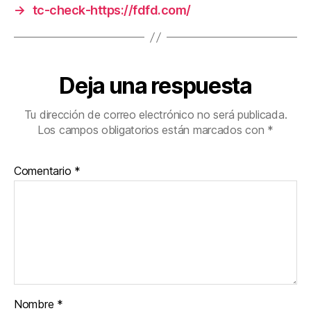
→
tc-check-https://fdfd.com/
Deja una respuesta
Tu dirección de correo electrónico no será publicada.
Los campos obligatorios están marcados con
*
Comentario
*
Nombre
*