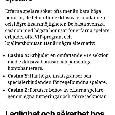
Erfarna spelare söker ofta mer än bara höga
bonusar; de letar efter exklusiva erbjudanden
och högre insatsmöjligheter. De bästa svenska
casinon med högsta bonusar för erfarna spelare
erbjuder ofta VIP-program och
lojalitetsbonusar. Här är några alternativ:
Casino X:
Erbjuder en omfattande VIP-sektion
med exklusiva bonusar och personliga
kontohanterare.
Casino Y:
Har högre insatsgränser och
specialerbjudanden för regelbundna spelare.
Casino Z:
Förutser behov av erfarna spelare
genom egna turneringar och större jackpotar.
Laglighet och säkerhet hos