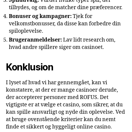
Spiludvalg:
Vurdér hvilke typer spil, der
tilbydes, og om de matcher dine præferencer.
Bonuser og kampagner:
Tjek for
velkomstbonusser, da disse kan forbedre din
spiloplevelse.
Brugeranmeldelser:
Lav lidt research om,
hvad andre spillere siger om casinoet.
Konklusion
I lyset af hvad vi har gennemgået, kan vi
konstatere, at der er mange casinoer derude,
der accepterer personer med ROFUS. Det
vigtigste er at vælge et casino, som sikrer, at du
kan spille ansvarligt og nyde din oplevelse. Ved
at bruge ovenstående kriterier kan du nemt
finde et sikkert og hyggeligt online casino.