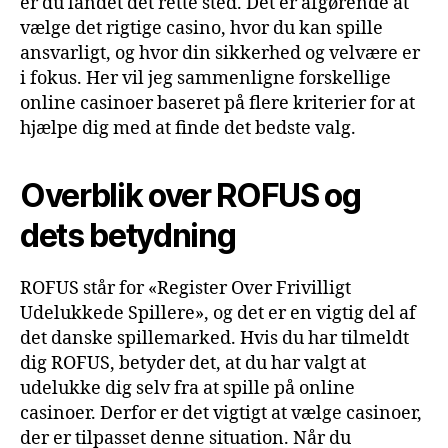
er du landet det rette sted. Det er afgørende at
vælge det rigtige casino, hvor du kan spille
ansvarligt, og hvor din sikkerhed og velvære er
i fokus. Her vil jeg sammenligne forskellige
online casinoer baseret på flere kriterier for at
hjælpe dig med at finde det bedste valg.
Overblik over ROFUS og
dets betydning
ROFUS står for «Register Over Frivilligt
Udelukkede Spillere», og det er en vigtig del af
det danske spillemarked. Hvis du har tilmeldt
dig ROFUS, betyder det, at du har valgt at
udelukke dig selv fra at spille på online
casinoer. Derfor er det vigtigt at vælge casinoer,
der er tilpasset denne situation. Når du