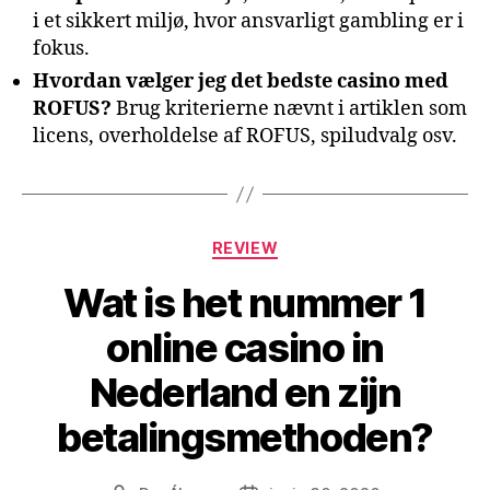
i et sikkert miljø, hvor ansvarligt gambling er i
fokus.
Hvordan vælger jeg det bedste casino med
ROFUS?
Brug kriterierne nævnt i artiklen som
licens, overholdelse af ROFUS, spiludvalg osv.
REVIEW
Wat is het nummer 1
online casino in
Nederland en zijn
betalingsmethoden?