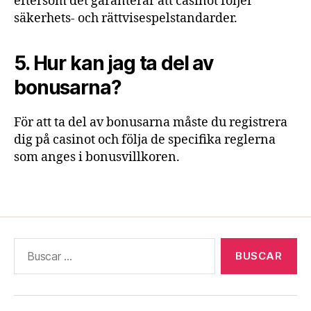
eftersom det garanterar att casinot följer
säkerhets- och rättvisespelstandarder.
5. Hur kan jag ta del av
bonusarna?
För att ta del av bonusarna måste du registrera
dig på casinot och följa de specifika reglerna
som anges i bonusvillkoren.