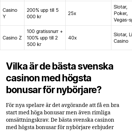
Slotar,
Casino
200% upp till 5
25x
Poker,
Y
000 kr
Vegas-s
100 gratissnurr +
Slotar, L
Casino Z
100% upp till 2
40x
Casino
500 kr
Vilka är de bästa svenska
casinon med högsta
bonusar för nybörjare?
För nya spelare är det avgörande att få en bra
start med höga bonusar men även rimliga
omsättningskrav. De bästa svenska casinon
med högsta bonusar för nybörjare erbjuder