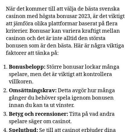
När det kommer till att välja de bästa svenska
casinon med högsta bonusar 2023, är det viktigt
att jämföra olika plattformar baserat på flera
kriterier. Bonusar kan variera kraftigt mellan
casinon och det är inte alltid den största
bonusen som är den bästa. Här är några viktiga
faktorer att tänka på:
Bonusbelopp:
Större bonusar lockar många
spelare, men det är viktigt att kontrollera
villkoren.
Omsättningskrav:
Detta avgör hur många
gånger du behöver spela igenom bonusen
innan du kan ta ut vinster.
Betyg och recensioner:
Titta på vad andra
spelare säger om casinot.
Spelutbud:
Se till att casinot erbjuder dina