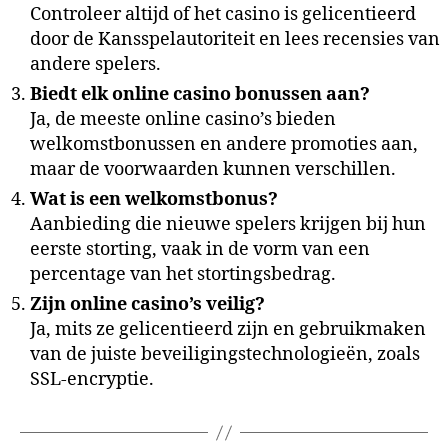
Controleer altijd of het casino is gelicentieerd
door de Kansspelautoriteit en lees recensies van
andere spelers.
Biedt elk online casino bonussen aan?
Ja, de meeste online casino’s bieden
welkomstbonussen en andere promoties aan,
maar de voorwaarden kunnen verschillen.
Wat is een welkomstbonus?
Aanbieding die nieuwe spelers krijgen bij hun
eerste storting, vaak in de vorm van een
percentage van het stortingsbedrag.
Zijn online casino’s veilig?
Ja, mits ze gelicentieerd zijn en gebruikmaken
van de juiste beveiligingstechnologieën, zoals
SSL-encryptie.