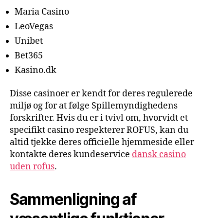
Maria Casino
LeoVegas
Unibet
Bet365
Kasino.dk
Disse casinoer er kendt for deres regulerede
miljø og for at følge Spillemyndighedens
forskrifter. Hvis du er i tvivl om, hvorvidt et
specifikt casino respekterer ROFUS, kan du
altid tjekke deres officielle hjemmeside eller
kontakte deres kundeservice
dansk casino
uden rofus
.
Sammenligning af