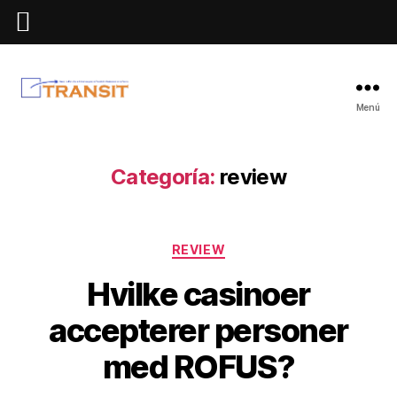
Menú
Categoría:
review
REVIEW
Hvilke casinoer
accepterer personer
med ROFUS?