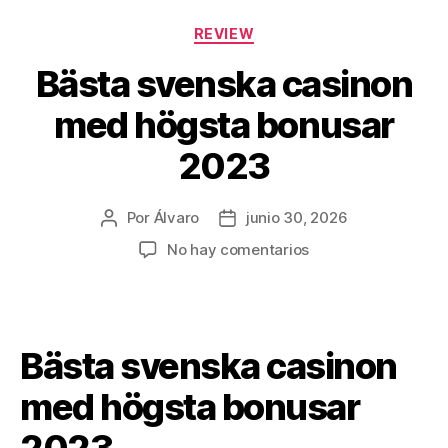
REVIEW
Bästa svenska casinon
med högsta bonusar
2023
Por
Álvaro
junio 30, 2026
No hay comentarios
Bästa svenska casinon
med högsta bonusar
2023