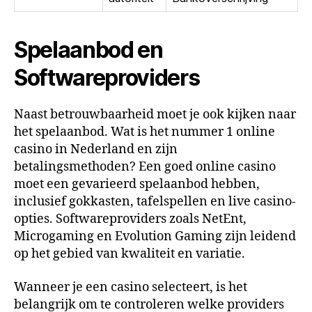
Spelaanbod en
Softwareproviders
Naast betrouwbaarheid moet je ook kijken naar
het spelaanbod. Wat is het nummer 1 online
casino in Nederland en zijn
betalingsmethoden? Een goed online casino
moet een gevarieerd spelaanbod hebben,
inclusief gokkasten, tafelspellen en live casino-
opties. Softwareproviders zoals NetEnt,
Microgaming en Evolution Gaming zijn leidend
op het gebied van kwaliteit en variatie.
Wanneer je een casino selecteert, is het
belangrijk om te controleren welke providers