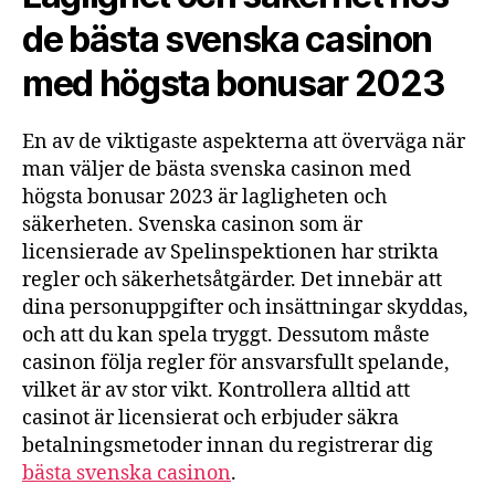
de bästa svenska casinon
med högsta bonusar 2023
En av de viktigaste aspekterna att överväga när
man väljer de bästa svenska casinon med
högsta bonusar 2023 är lagligheten och
säkerheten. Svenska casinon som är
licensierade av Spelinspektionen har strikta
regler och säkerhetsåtgärder. Det innebär att
dina personuppgifter och insättningar skyddas,
och att du kan spela tryggt. Dessutom måste
casinon följa regler för ansvarsfullt spelande,
vilket är av stor vikt. Kontrollera alltid att
casinot är licensierat och erbjuder säkra
betalningsmetoder innan du registrerar dig
bästa svenska casinon
.