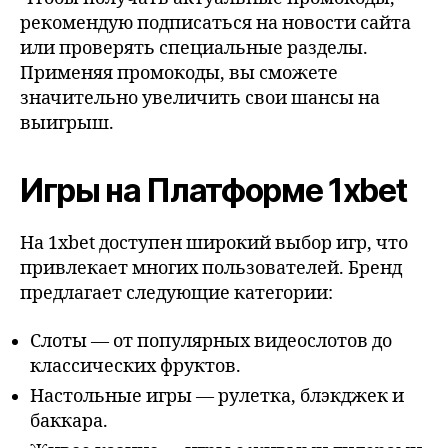
рекомендую подписаться на новости сайта
или проверять специальные разделы.
Применяя промокоды, вы сможете
значительно увеличить свои шансы на
выигрыш.
Игры на Платформе 1xbet
На 1xbet доступен широкий выбор игр, что
привлекает многих пользователей. Бренд
предлагает следующие категории:
Слоты — от популярных видеослотов до
классических фруктов.
Настольные игры — рулетка, блэкджек и
баккара.