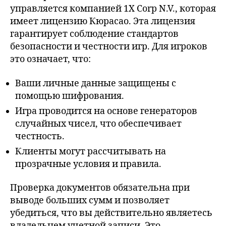
управляется компанией 1X Corp N.V., которая
имеет лицензию Кюрасао. Эта лицензия
гарантирует соблюдение стандартов
безопасности и честности игр. Для игроков
это означает, что:
Ваши личные данные защищены с
помощью шифрования.
Игра проводится на основе генераторов
случайных чисел, что обеспечивает
честность.
Клиенты могут рассчитывать на
прозрачные условия и правила.
Проверка документов обязательна при
выводе больших сумм и позволяет
убедиться, что вы действительно являетесь
владельцем учетной записи. Это