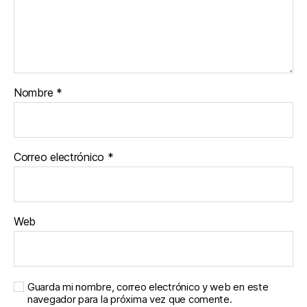
Nombre
*
Correo electrónico
*
Web
Guarda mi nombre, correo electrónico y web en este
navegador para la próxima vez que comente.