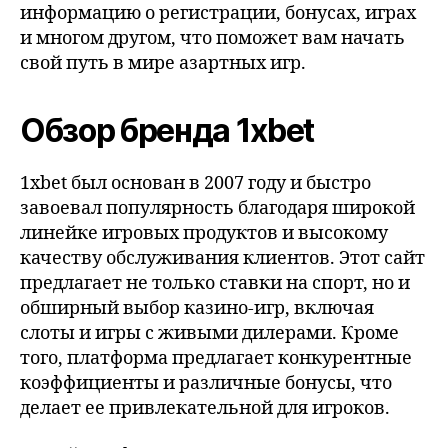
информацию о регистрации, бонусах, играх
и многом другом, что поможет вам начать
свой путь в мире азартных игр.
Обзор бренда 1xbet
1xbet был основан в 2007 году и быстро
завоевал популярность благодаря широкой
линейке игровых продуктов и высокому
качеству обслуживания клиентов. Этот сайт
предлагает не только ставки на спорт, но и
обширный выбор казино-игр, включая
слоты и игры с живыми дилерами. Кроме
того, платформа предлагает конкурентные
коэффициенты и различные бонусы, что
делает ее привлекательной для игроков.