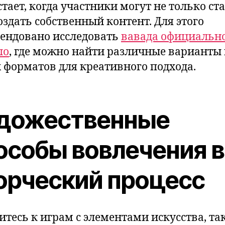
тает, когда участники могут не только ст
оздать собственный контент. Для этого
ендовано исследовать
вавада официальн
ло
, где можно найти различные варианты 
 форматов для креативного подхода.
дожественные
особы вовлечения в
орческий процесс
итесь к играм с элементами искусства, т