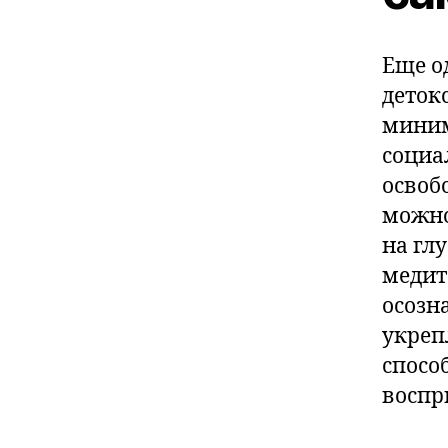
Еще о
деток
миним
социа
освоб
можно
на гл
медит
осозн
укреп
спосо
воспр