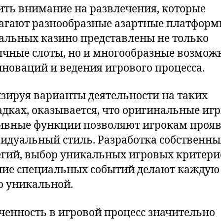
ить внимание на развлечения, которые
агают разнообразные азартные платформ
альных казино представлены не только
чные слоты, но и многообразные возмож
нноваций и ведения игрового процесса.
зируя варианты деятельности на таких
дках, оказывается, что оригинальные игр
ивные функции позволяют игрокам проя
идуальный стиль. Разработка собственны
егий, выбор уникальных игровых критери
ние специальных событий делают каждую
ю уникальной.
ченность в игровой процесс значительно