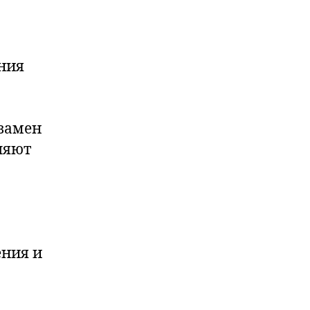
ния
Взамен
ляют
ния и