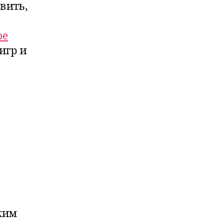
авить,
ое
игр и
аким