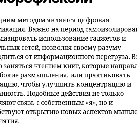
дним методом является цифровая
сикация. Важно на период самоизолирова
изировать использование гаджетов и
льных сетей, позволяя своему разуму
одиться от информационного перегруза. 
 заняться чтением книг, которые направ
убокие размышления, или практиковать
ацию, чтобы улучшить концентрацию и
анность. Подобные действия не только
ляют связь с собственным «я», но и
бствуют открытию новых аспектов мышле
иятия.