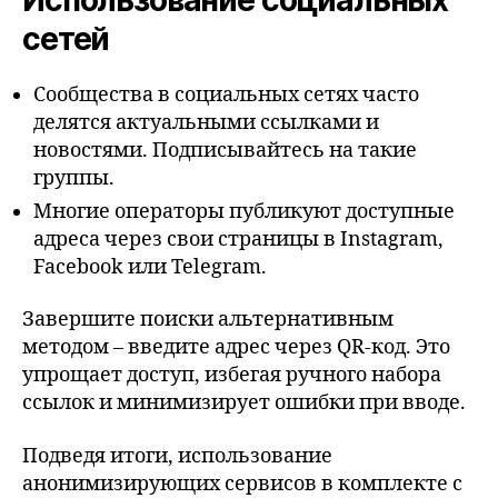
сетей
Сообщества в социальных сетях часто
делятся актуальными ссылками и
новостями. Подписывайтесь на такие
группы.
Многие операторы публикуют доступные
адреса через свои страницы в Instagram,
Facebook или Telegram.
Завершите поиски альтернативным
методом – введите адрес через QR-код. Это
упрощает доступ, избегая ручного набора
ссылок и минимизирует ошибки при вводе.
Подведя итоги, использование
анонимизирующих сервисов в комплекте с