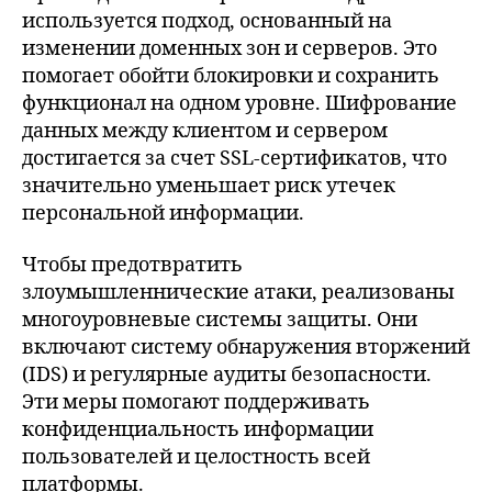
используется подход, основанный на
изменении доменных зон и серверов. Это
помогает обойти блокировки и сохранить
функционал на одном уровне. Шифрование
данных между клиентом и сервером
достигается за счет SSL-сертификатов, что
значительно уменьшает риск утечек
персональной информации.
Чтобы предотвратить
злоумышленнические атаки, реализованы
многоуровневые системы защиты. Они
включают систему обнаружения вторжений
(IDS) и регулярные аудиты безопасности.
Эти меры помогают поддерживать
конфиденциальность информации
пользователей и целостность всей
платформы.