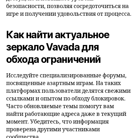
безопасности, позволяя сосредоточиться на
игре и получении удовольствия от процесса.
Как найти актуальное
зеркало Vavada для
обхода ограничений
Исследуйте специализированные форумы,
посвященные азартным играм. На таких
платформах пользователи делятся свежими
ссылками и опытом по обходу блокировок.
Часто обновляемые темы помогут вам
найти работающие адреса даже в текущий
момент. Убедитесь, что информация
проверена другими участниками
сообщества.