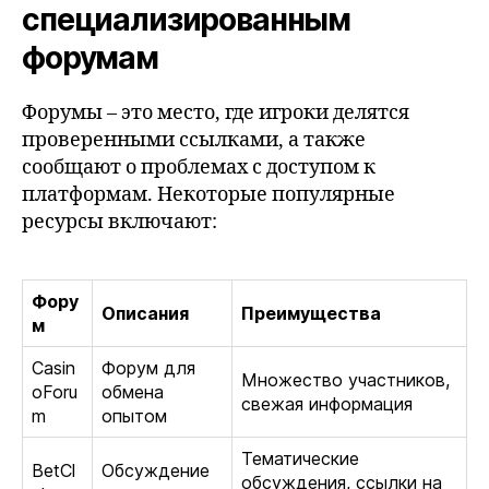
специализированным
форумам
Форумы – это место, где игроки делятся
проверенными ссылками, а также
сообщают о проблемах с доступом к
платформам. Некоторые популярные
ресурсы включают:
Фору
Описания
Преимущества
м
Casin
Форум для
Множество участников,
oForu
обмена
свежая информация
m
опытом
Тематические
BetCl
Обсуждение
обсуждения, ссылки на