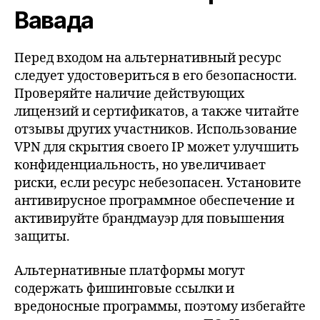
Вавада
Перед входом на альтернативный ресурс
следует удостовериться в его безопасности.
Проверяйте наличие действующих
лицензий и сертификатов, а также читайте
отзывы других участников. Использование
VPN для скрытия своего IP может улучшить
конфиденциальность, но увеличивает
риски, если ресурс небезопасен. Установите
антивирусное программное обеспечение и
активируйте брандмауэр для повышения
защиты.
Альтернативные платформы могут
содержать фишинговые ссылки и
вредоносные программы, поэтому избегайте